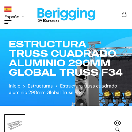
Español
▼
ESTRUCTURA
TRUSS CUADRADO
ALUMINIO 290MM
GLOBAL TRUSS F34
Inicio
Estructuras
Estructura truss cuadrado
aluminio 290mm Global Truss F34
🔍