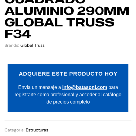
ALUMINIO 290MM
GLOBAL TRUSS
F34
Brands:
Global Truss
ADQUIERE ESTE PRODUCTO HOY
Envía un mensaje a
info@batasoni.com
para
registrarte como profesional y acceder al catálogo
de precios completo
Categoría:
Estructuras