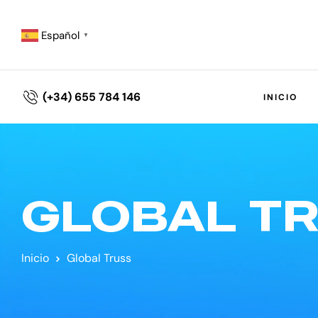
Español
▼
(+34) 655 784 146
INICIO
GLOBAL T
Inicio
Global Truss