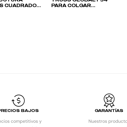
S CUADRADO
PARA COLGAR
INIO 290MM
ARRAYS – 4M
AL TRUSS F34
PRECIOS BAJOS
GARANTÍAS
ecios competitivos y
Nuestros product