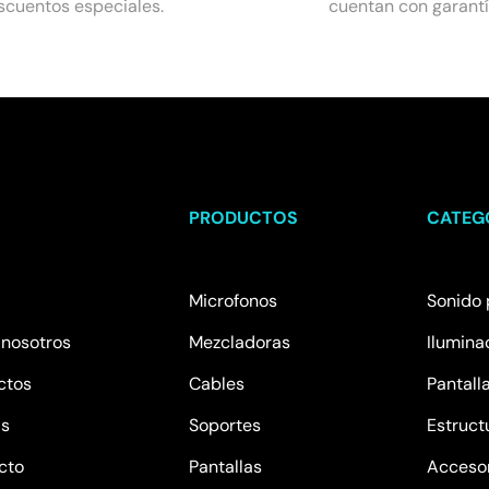
scuentos especiales.
cuentan con garantí
U
PRODUCTOS
CATEG
Microfonos
Sonido 
 nosotros
Mezcladoras
Ilumina
ctos
Cables
Pantall
as
Soportes
Estruct
cto
Pantallas
Acceso