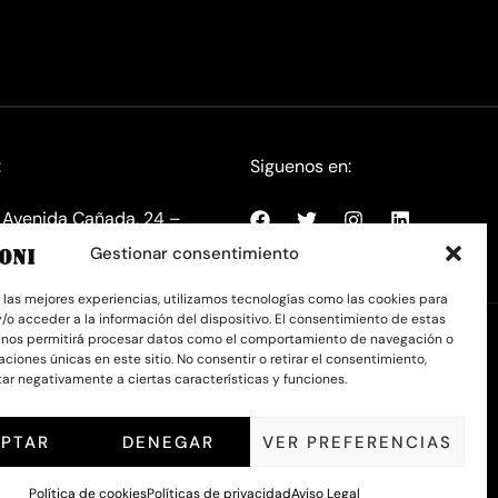
:
Siguenos en:
s, Avenida Cañada, 24 –
 España
Gestionar consentimiento
r las mejores experiencias, utilizamos tecnologías como las cookies para
/o acceder a la información del dispositivo. El consentimiento de estas
 nos permitirá procesar datos como el comportamiento de navegación o
caciones únicas en este sitio. No consentir o retirar el consentimiento,
ar negativamente a ciertas características y funciones.
PTAR
DENEGAR
VER PREFERENCIAS
Política de cookies
Políticas de privacidad
Aviso Legal