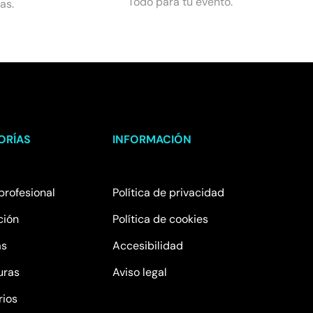
Todo para tu evento.
as.
ORÍAS
INFORMACIÓN
profesional
Política de privacidad
ción
Política de cookies
as
Accesibilidad
uras
Aviso legal
rios