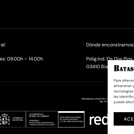
al:
Dónde enconstrarnos
nes: 09.00h – 14.00h
Polig.Ind. Els Dos Pin
03410 Biar (Alicante)
Para ofrece
almacenar y
tecnologías
las identifi
puede afect
ACE