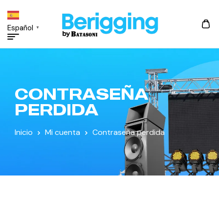
Español
▼
CONTRASEÑA
PERDIDA
Inicio
Mi cuenta
Contraseña perdida