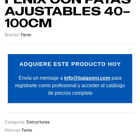
AJUSTABLES 40–
100CM
Brands:
Fenix
ADQUIERE ESTE PRODUCTO HOY
Envía un mensaje a
info@batasoni.com
para
registrarte como profesional y acceder al catálogo
de precios completo
Categoría:
Estructuras
Marcas:
Fenix