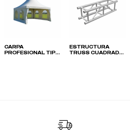
CARPA
ESTRUCTURA
PROFESIONAL TIPO
TRUSS CUADRADO
JAIMA 5X5M
ALUMINIO 290MM
IGNÍFUGA
GLOBAL TRUSS
F34