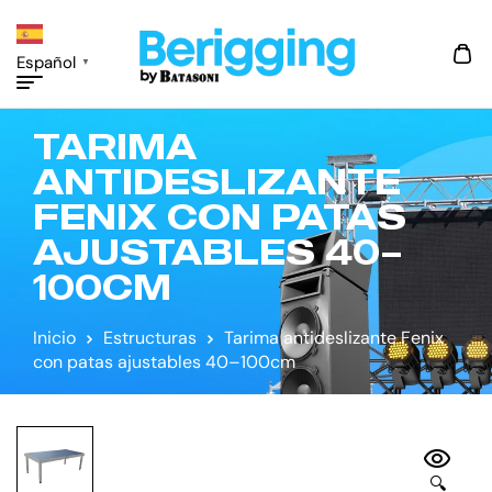
Español
▼
TARIMA
ANTIDESLIZANTE
FENIX CON PATAS
AJUSTABLES 40–
100CM
Inicio
Estructuras
Tarima antideslizante Fenix
con patas ajustables 40–100cm
🔍