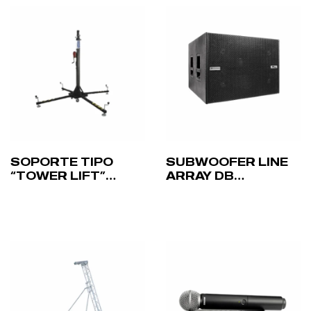
SOPORTE TIPO
SUBWOOFER LINE
“TOWER LIFT”
ARRAY DB
WORK LIFTERS LW
TECHNOLOGIES
155 R – HASTA 5,3M
VIO S118R – 18”