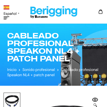
Español
▼
CABLEADO
PROFESIONAL
SPEAKON NL4 +
PATCH PANEL
Inicio
Sonido profesional
Cableado profesional
Speakon NL4 + patch panel
🔍