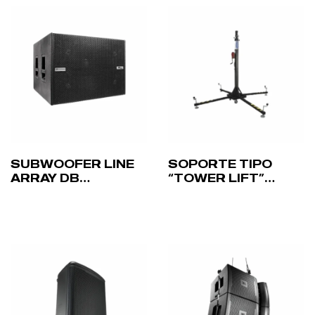
SUBWOOFER LINE
SOPORTE TIPO
ARRAY DB
“TOWER LIFT”
TECHNOLOGIES
WORK LIFTERS LW
VIO S118R – 18”
155 R – HASTA 5,3M