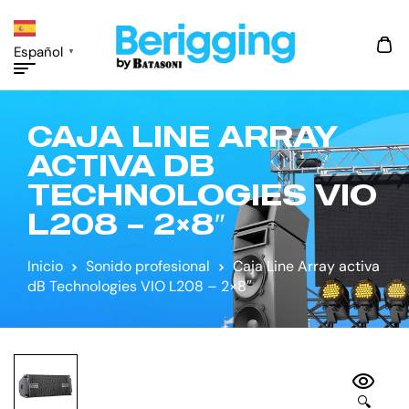
Español
▼
CAJA LINE ARRAY
ACTIVA DB
TECHNOLOGIES VIO
L208 – 2×8″
Inicio
Sonido profesional
Caja Line Array activa
dB Technologies VIO L208 – 2×8″
🔍