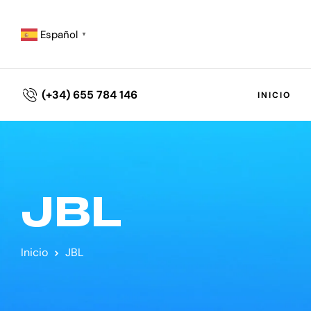
Español
▼
(+34) 655 784 146
INICIO
JBL
Inicio
JBL