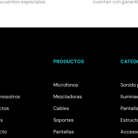
scuentos especiales.
cuentan con garantí
U
PRODUCTOS
CATEG
Microfonos
Sonido 
 nosotros
Mezcladoras
Ilumina
ctos
Cables
Pantall
as
Soportes
Estruct
cto
Pantallas
Acceso