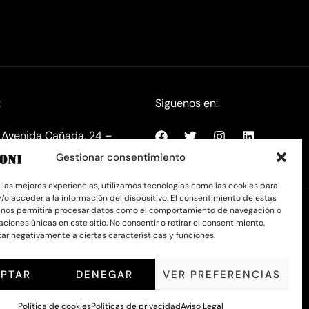
:
Siguenos en:
s, Avenida Cañada, 24 –
 España
Gestionar consentimiento
r las mejores experiencias, utilizamos tecnologías como las cookies para
/o acceder a la información del dispositivo. El consentimiento de estas
 nos permitirá procesar datos como el comportamiento de navegación o
caciones únicas en este sitio. No consentir o retirar el consentimiento,
ar negativamente a ciertas características y funciones.
PTAR
DENEGAR
VER PREFERENCIAS
Política de cookies
Políticas de privacidad
Aviso Legal