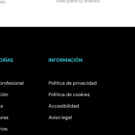
Todo para tu evento.
as.
ORÍAS
INFORMACIÓN
profesional
Política de privacidad
ción
Política de cookies
as
Accesibilidad
uras
Aviso legal
rios