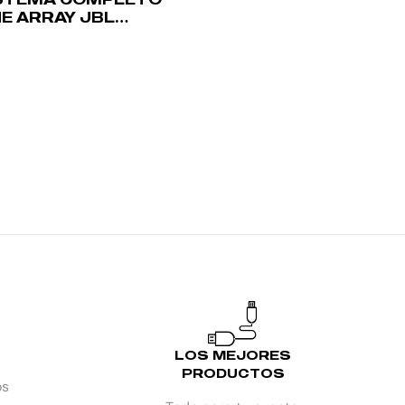
NE ARRAY JBL
X932LAP +
X918SP
LOS MEJORES
PRODUCTOS
os